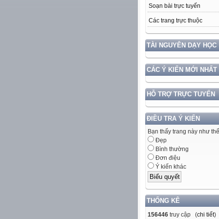
Soạn bài trực tuyến
Các trang trực thuộc
TÀI NGUYÊN DẠY HỌC
CÁC Ý KIẾN MỚI NHẤT
HỖ TRỢ TRỰC TUYẾN
ĐIỀU TRA Ý KIẾN
Bạn thấy trang này như th
Đẹp
Bình thường
Đơn điệu
Ý kiến khác
THỐNG KÊ
156446
truy cập (
chi tiết
)