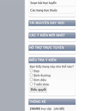
Soạn bài trực tuyến
Các trang trực thuộc
TÀI NGUYÊN DẠY HỌC
CÁC Ý KIẾN MỚI NHẤT
HỖ TRỢ TRỰC TUYẾN
ĐIỀU TRA Ý KIẾN
Bạn thấy trang này như thế nào?
Đẹp
Bình thường
Đơn điệu
Ý kiến khác
THỐNG KÊ
156495
truy cập (
chi tiết
)