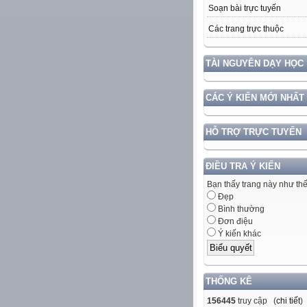
Soạn bài trực tuyến
Các trang trực thuộc
TÀI NGUYÊN DẠY HỌC
CÁC Ý KIẾN MỚI NHẤT
HỖ TRỢ TRỰC TUYẾN
ĐIỀU TRA Ý KIẾN
Bạn thấy trang này như th
Đẹp
Bình thường
Đơn điệu
Ý kiến khác
THỐNG KÊ
156445
truy cập (
chi tiết
)