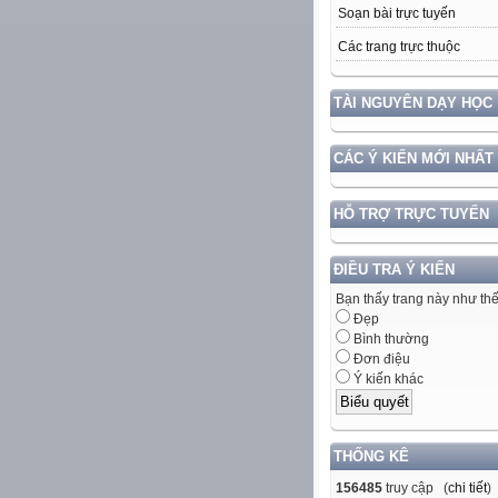
Soạn bài trực tuyến
Các trang trực thuộc
TÀI NGUYÊN DẠY HỌC
CÁC Ý KIẾN MỚI NHẤT
HỖ TRỢ TRỰC TUYẾN
ĐIỀU TRA Ý KIẾN
Bạn thấy trang này như th
Đẹp
Bình thường
Đơn điệu
Ý kiến khác
THỐNG KÊ
156485
truy cập (
chi tiết
)