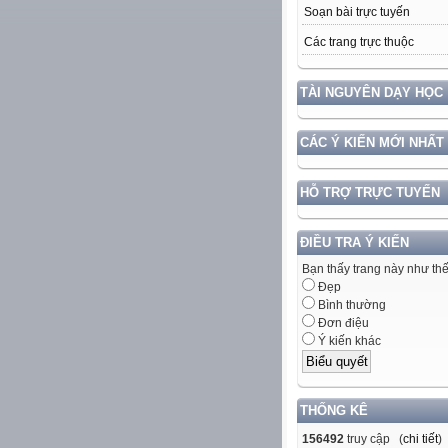
Soạn bài trực tuyến
Các trang trực thuộc
TÀI NGUYÊN DẠY HỌC
CÁC Ý KIẾN MỚI NHẤT
HỖ TRỢ TRỰC TUYẾN
ĐIỀU TRA Ý KIẾN
Bạn thấy trang này như th
Đẹp
Bình thường
Đơn điệu
Ý kiến khác
THỐNG KÊ
156492
truy cập (
chi tiết
)