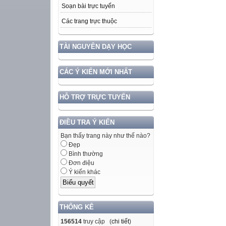
Soạn bài trực tuyến
Các trang trực thuộc
TÀI NGUYÊN DẠY HỌC
CÁC Ý KIẾN MỚI NHẤT
HỖ TRỢ TRỰC TUYẾN
ĐIỀU TRA Ý KIẾN
Bạn thấy trang này như thế nào?
Đẹp
Bình thường
Đơn điệu
Ý kiến khác
THỐNG KÊ
156514
truy cập (
chi tiết
)