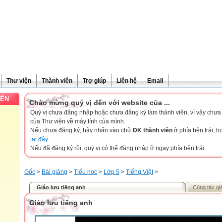
Thư viện
Thành viên
Trợ giúp
Liên hệ
Email
YẾN
Chào mừng quý vị đến với website của ...
Quý vị chưa đăng nhập hoặc chưa đăng ký làm thành viên, vì vậy chưa th
của Thư viện về máy tính của mình.
Nếu chưa đăng ký, hãy nhấn vào chữ
ĐK thành viên
ở phía bên trái, 
tại đây
Nếu đã đăng ký rồi, quý vị có thể đăng nhập ở ngay phía bên trái.
Gốc
>
Bài giảng
>
Tiểu học
>
Lớp 5
>
Tiếng Việt
>
Giáo lưu tiếng anh
Cùng tác gi
Giáo lưu tiếng anh