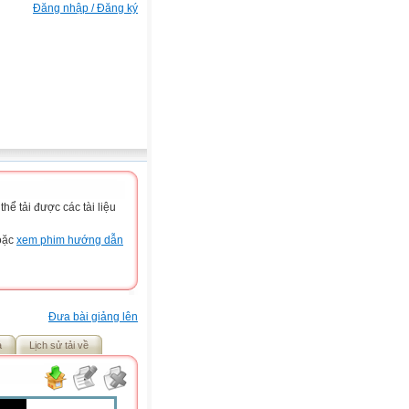
Đăng nhập / Đăng ký
ể tải được các tài liệu
hoặc
xem phim hướng dẫn
Đưa bài giảng lên
ả
Lịch sử tải về