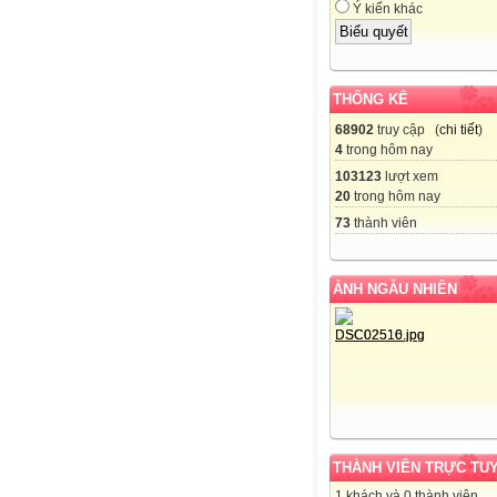
Ý kiến khác
THỐNG KÊ
68902
truy cập (
chi tiết
)
4
trong hôm nay
103123
lượt xem
20
trong hôm nay
73
thành viên
ẢNH NGẪU NHIÊN
THÀNH VIÊN TRỰC TU
1 khách và 0 thành viên