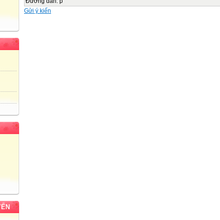
Đường dẫn
:
p
ĐỘI THE SKY 4B
Gửi ý kiến
PHầN THI TạO Từ
School -family
__
Part 2:
Part 3:
Phần chơi khán giả
bắt đầu
Nhìn tranh và đoán
Part 4:
Đọc đoạn văn và vẽ bức tranh
This is my livingroom . there are two chairs and there is a table and a tv.
.the table is near the shelf . Balls and notebooks .they are on the shelf .
__
YẾN
Part 5:
Nghe thÊu nãi tµi