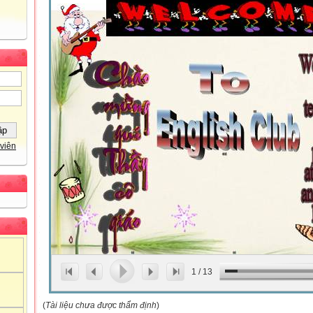
viên
1
/
13
(
Tài liệu chưa được thẩm định
)