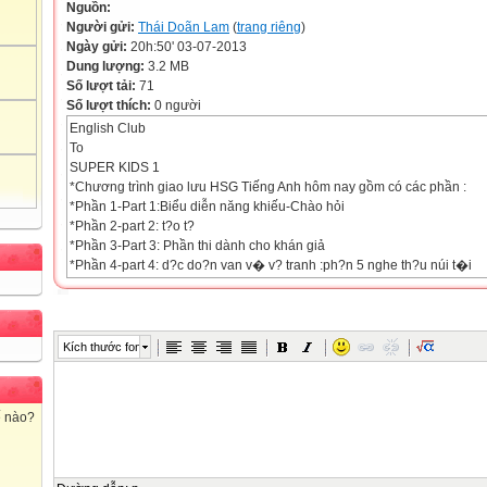
Nguồn:
Người gửi:
Thái Doãn Lam
(
trang riêng
)
Ngày gửi:
20h:50' 03-07-2013
Dung lượng:
3.2 MB
Số lượt tải:
71
Số lượt thích:
0 người
English Club
To
SUPER KIDS 1
*Chương trình giao lưu HSG Tiếng Anh hôm nay gồm có các phần :
*Phần 1-Part 1:Biểu diễn năng khiếu-Chào hỏi
*Phần 2-part 2: t?o t?
*Phần 3-Part 3: Phần thi dành cho khán giả
*Phần 4-part 4: d?c do?n van v� v? tranh :ph?n 5 nghe th?u núi t�i
Part1. Greeting
" Phần chào hỏi "
Thể lệ:
*Phần thi này lần lượt các thành viên của 6 đội sẽ ra chào khán giả và
Kích thước font
tiếng Anh.
Điểm tối đa của phần khởi động là 20 điểm
TRƯỜNG TIỂU HỌC HỒNG SƠN
ế nào?
ĐỘI THE STAR 5B
ĐỘI THE SUN 5A
ĐỘI THE MOON 4A