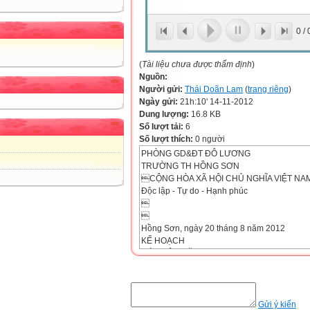
0
/
(
Tài liệu chưa được thẩm định
)
Nguồn:
Người gửi:
Thái Doãn Lam
(
trang riêng
)
Ngày gửi:
21h:10' 14-11-2012
Dung lượng:
16.8 KB
Số lượt tải:
6
Số lượt thích:
0 người
PHÒNG GD&ĐT ĐÔ LƯƠNG
TRƯỜNG TH HỒNG SƠN
CỘNG HÒA XÃ HỘI CHỦ NGHĨA VIỆT NA
Độc lập - Tự do - Hạnh phúc


Hồng Sơn, ngày 20 tháng 8 năm 2012
KẾ HOẠCH
CÁ NHÂN NĂM HỌC 2012 - 2013
Căn cứ điều lệ trường tiểu học Thông tư s
của Bộ trưởng Bộ Giáo dục và Đào tạo.
Căn cứ vào phương hướng nhiệm vụ năm h
Căn cứ vào nhiệm vụ chỉ đạo hoạt động ch
Gửi ý kiến