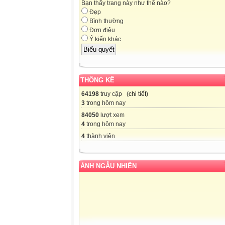
Bạn thấy trang này như thế nào?
Đẹp
Bình thường
Đơn điệu
Ý kiến khác
THỐNG KÊ
64198
truy cập (
chi tiết
)
3
trong hôm nay
84050
lượt xem
4
trong hôm nay
4
thành viên
ẢNH NGẪU NHIÊN