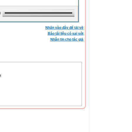
0
Nhấn vào đây để tải về
Báo tài liệu có sai sót
Nhắn tin cho tác giả
M
ố 41/2010/TT-BGDĐT ngày 30 tháng 12 năm 2010
ọc 2012-2013 của phòng GD%ĐT Đô Lương;
uyên môn nhà trường năm 2012-2013;