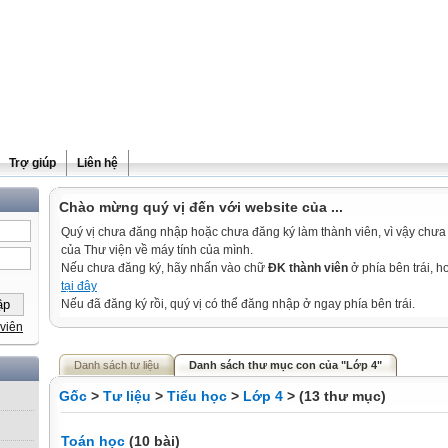
Trợ giúp
Liên hệ
Chào mừng quý vị đến với website của ...
Quý vị chưa đăng nhập hoặc chưa đăng ký làm thành viên, vì vậy chưa th
của Thư viện về máy tính của mình.
Nếu chưa đăng ký, hãy nhấn vào chữ
ĐK thành viên
ở phía bên trái, 
tại đây
Nếu đã đăng ký rồi, quý vị có thể đăng nhập ở ngay phía bên trái.
viên
Danh sách tư liệu
Danh sách thư mục con của "Lớp 4"
Gốc
>
Tư liệu
>
Tiểu học
>
Lớp 4
> (13 thư mục)
Toán học
(10 bài)