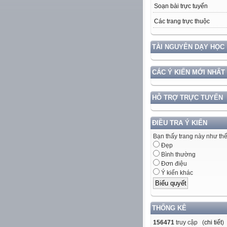
Soạn bài trực tuyến
Các trang trực thuộc
TÀI NGUYÊN DẠY HỌC
CÁC Ý KIẾN MỚI NHẤT
HỖ TRỢ TRỰC TUYẾN
ĐIỀU TRA Ý KIẾN
Bạn thấy trang này như th
Đẹp
Bình thường
Đơn điệu
Ý kiến khác
THỐNG KÊ
156471
truy cập (
chi tiết
)