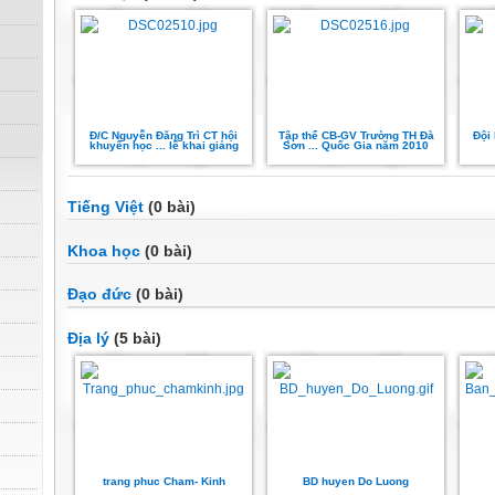
Đ/C Nguyễn Đăng Trì CT hội
Tập thể CB-GV Trường TH Đà
Đội
khuyến học ... lễ khai giảng
Sơn ... Quốc Gia năm 2010
Tiếng Việt
(0 bài)
Khoa học
(0 bài)
Đạo đức
(0 bài)
Địa lý
(5 bài)
trang phuc Cham- Kinh
BD huyen Do Luong