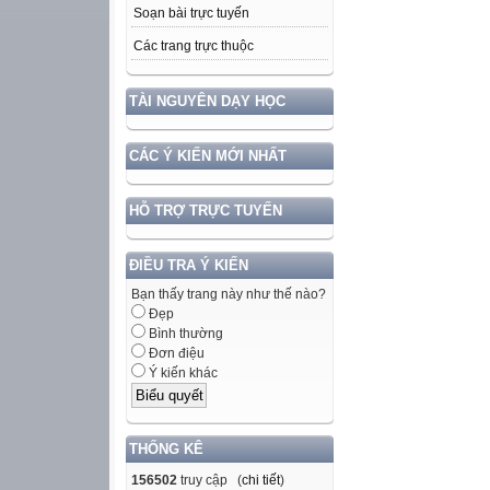
Soạn bài trực tuyến
Các trang trực thuộc
TÀI NGUYÊN DẠY HỌC
CÁC Ý KIẾN MỚI NHẤT
HỖ TRỢ TRỰC TUYẾN
ĐIỀU TRA Ý KIẾN
Bạn thấy trang này như thế nào?
Đẹp
Bình thường
Đơn điệu
Ý kiến khác
THỐNG KÊ
156502
truy cập (
chi tiết
)